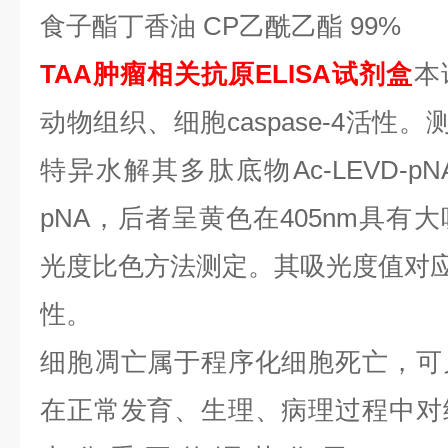
食子酯丁香油 CP乙酰乙酯 99%
TAA肿瘤相关抗原ELISA试剂盒
本
动物组织、细胞
caspase-4活性。
特异水解其多肽底物Ac-LEVD-
pNA，后者呈黄色在405nm具有
光度比色方法测定。其吸光度值对应于C
性。
细胞凋亡属于程序化细胞死亡，可
在正常发育、生理、病理过程中对